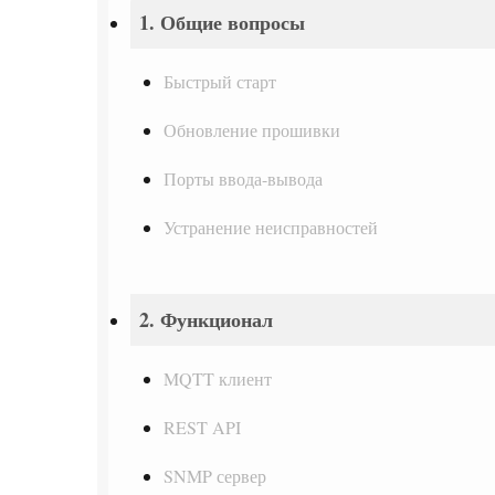
1. Общие вопросы
Быстрый старт
Обновление прошивки
Порты ввода-вывода
Устранение неисправностей
2. Функционал
MQTT клиент
REST API
SNMP сервер