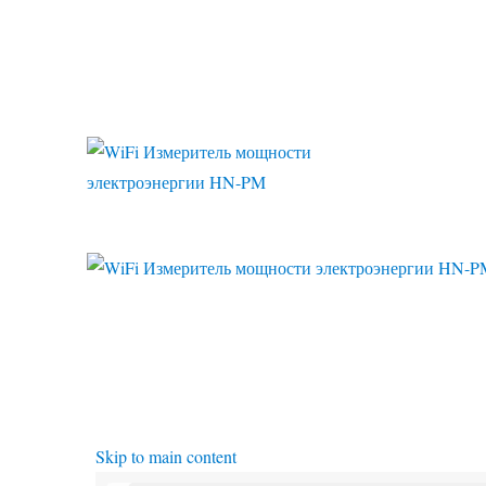
Ваттметр, Энергомер, Тарификатор, Автоматизация Домов, Си
WiFi Измеритель мощност
Skip to main content