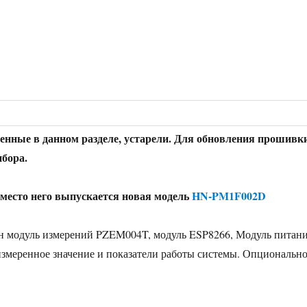
енные в данном разделе, устарели. Для обновления прошивк
ибора.
 вместо него выпускается новая модель
HN-PM1F002D
дин модуль измерений PZEM004T, модуль ESP8266, Модуль пит
измеренное значение и показатели работы системы. Опциональн